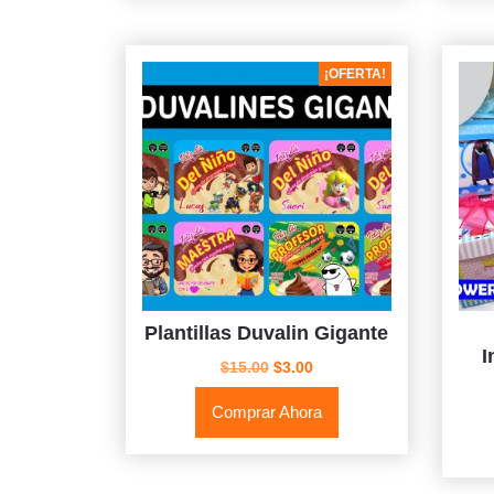
¡OFERTA!
Plantillas Duvalin Gigante
I
El
El
$
15.00
$
3.00
precio
precio
Comprar Ahora
original
actual
era:
es:
$15.00.
$3.00.