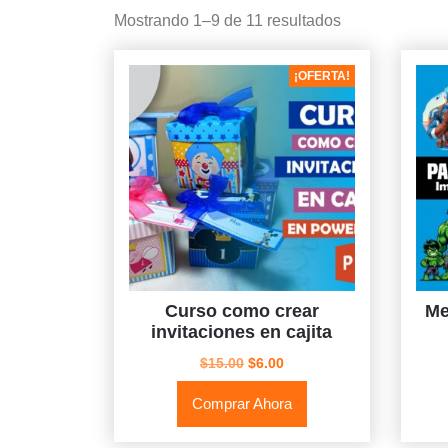
Ordenado
Mostrando 1–9 de 11 resultados
por
los
¡OFERTA!
últimos
Curso como crear
Me
invitaciones en cajita
El
El
$
15.00
$
6.00
precio
precio
Comprar Ahora
original
actual
era:
es:
$15.00.
$6.00.