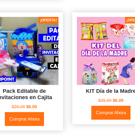
¡OFERTA!
¡OFE
Pack Editable de
KIT Día de la Madr
nvitaciones en Cajita
El
El
$
25.00
$
6.00
El
El
precio
preci
$
20.00
$
6.00
Comprar Ahora
precio
precio
original
actua
Comprar Ahora
original
actual
era:
es:
era:
es:
$25.00.
$6.00
$20.00.
$6.00.